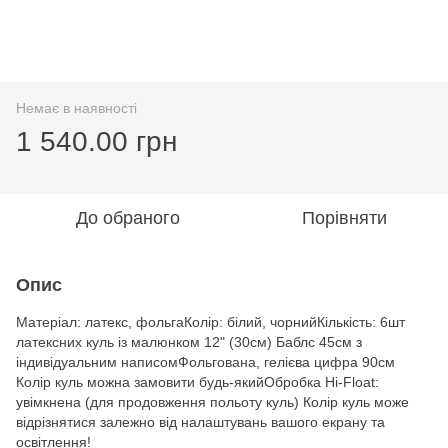
Немає в наявності
1 540.00 грн
До обраного
Порівняти
Опис
Матеріал: латекс, фольгаКолір: білий, чорнийКількість: 6шт
латексних куль із малюнком 12" (30см) Баблс 45см з
індивідуальним написомФольгована, гелієва цифра 90см
Колір куль можна замовити будь-якийОбробка Hi-Float:
увімкнена (для продовження польоту куль) Колір куль може
відрізнятися залежно від налаштувань вашого екрану та
освітлення!