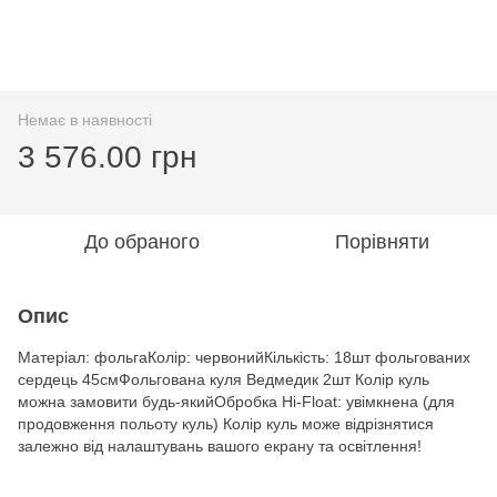
Немає в наявності
3 576.00 грн
До обраного
Порівняти
Опис
Матеріал: фольгаКолір: червонийКількість: 18шт фольгованих
сердець 45смФольгована куля Ведмедик 2шт Колір куль
можна замовити будь-якийОбробка Hi-Float: увімкнена (для
продовження польоту куль) Колір куль може відрізнятися
залежно від налаштувань вашого екрану та освітлення!