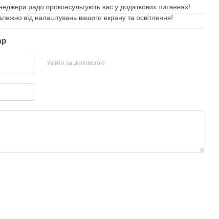
неджери радо проконсультують вас у додаткових питаннях!
залежно від налаштувань вашого екрану та освітлення!
ар
Увійти за допомогою