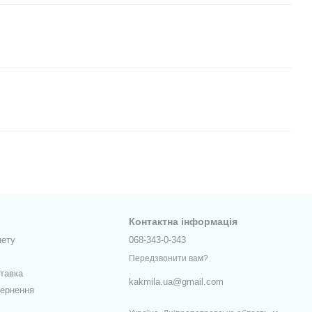
Контактна інформація
нету
068-343-0-343
Передзвонити вам?
ставка
kakmila.ua@gmail.com
вернення