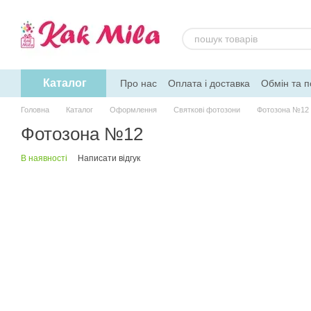
Перейти до основного контенту
Каталог
Про нас
Оплата і доставка
Обмін та 
Головна
Каталог
Оформлення
Святкові фотозони
Фотозона №12
Фотозона №12
В наявності
Написати відгук