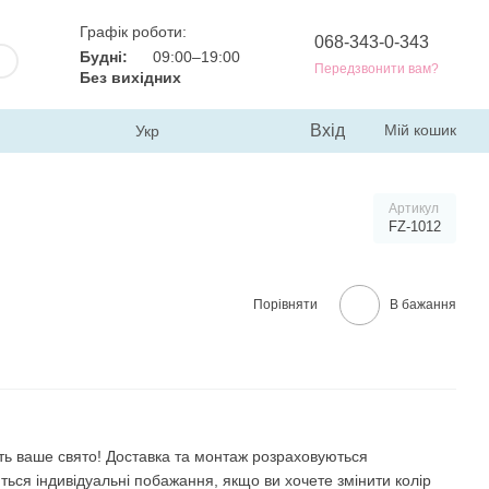
Графік роботи:
068-343-0-343
Будні:
09:00–19:00
Передзвонити вам?
Без вихідних
Вхід
Мій кошик
Укр
Артикул
FZ-1012
Порівняти
В бажання
ть ваше свято! Доставка та монтаж розраховуються
ться індивідуальні побажання, якщо ви хочете змінити колір