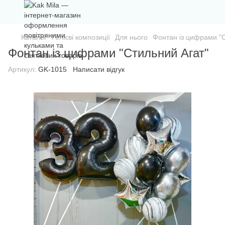
Каталог
Гелієві композиції
Для нього
Фонтан із цифрами "С
Фонтан із цифрами "Стильний Агат"
Артикул:
GK-1015
Написати відгук