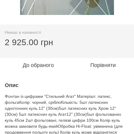
Немає в наявності
2 925.00 грн
До обраного
Порівняти
Опис
Фонтан із цифрами "Стильний Агат" Матеріал: латекс,
фольгаКолір: чорний, сріблоКількість: 5шт латексних
однотонних куль 12" (30см)5шт латексних куль Хром 12"
(30см) 5шт латексних куль Агат12" (30см)5шт фольгованих
куль 45см 2шт фольговані, гелієві цифри 100см Колір куль
можна замовити будь-якийОбробка Hi-Float: увімкнена (для
продовження польоту куль) Колір куль може відрізнятися