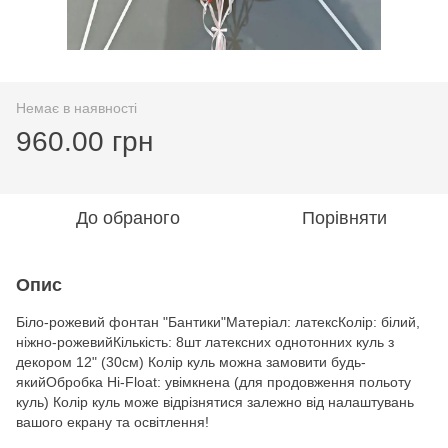
Немає в наявності
960.00 грн
До обраного
Порівняти
Опис
Біло-рожевий фонтан "Бантики"Матеріал: латексКолір: білий,
ніжно-рожевийКількість: 8шт латексних однотонних куль з
декором 12" (30см) Колір куль можна замовити будь-
якийОбробка Hi-Float: увімкнена (для продовження польоту
куль) Колір куль може відрізнятися залежно від налаштувань
вашого екрану та освітлення!